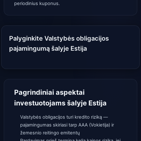
periodinius kuponus.
Palyginkite Valstybės obligacijos
pajamingumą šalyje Estija
Pagrindiniai aspektai
investuotojams šalyje Estija
Valstybės obligacijos turi kredito riziką —
pajamingumas skiriasi tarp AAA (Vokietija) ir
žemesnio reitingo emitentų
Pardavimas prieš terminą kelia kainos riziką, jei