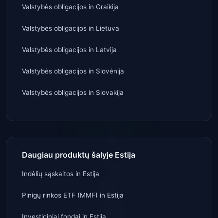
Valstybės obligacijos
in
Graikija
Valstybės obligacijos
in
Lietuva
Valstybės obligacijos
in
Latvija
Valstybės obligacijos
in
Slovėnija
Valstybės obligacijos
in
Slovakija
Daugiau produktų šalyje Estija
Indėlių sąskaitos
in
Estija
Pinigų rinkos ETF (MMF)
in
Estija
Investiciniai fondai
in
Estija