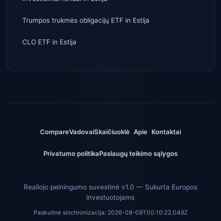
Trumpos trukmės obligacijų ETF
in
Estija
CLO ETF
in
Estija
Compare
Vadovai
Skaičiuoklė
Apie
Kontaktai
Privatumo politika
Paslaugų teikimo sąlygos
Realiojo pelningumo suvestinė v1.0 — Sukurta Europos
investuotojams
Paskutinė sinchronizacija:
2026-08-09T00:10:22.049Z