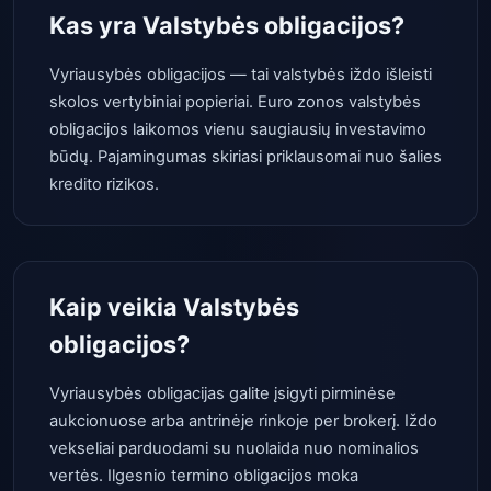
Kas yra Valstybės obligacijos?
Vyriausybės obligacijos — tai valstybės iždo išleisti
skolos vertybiniai popieriai. Euro zonos valstybės
obligacijos laikomos vienu saugiausių investavimo
būdų. Pajamingumas skiriasi priklausomai nuo šalies
kredito rizikos.
Kaip veikia Valstybės
obligacijos?
Vyriausybės obligacijas galite įsigyti pirminėse
aukcionuose arba antrinėje rinkoje per brokerį. Iždo
vekseliai parduodami su nuolaida nuo nominalios
vertės. Ilgesnio termino obligacijos moka