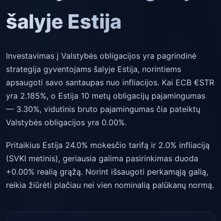
šalyje Estija
Investavimas į Valstybės obligacijos yra pagrindinė
strategija gyventojams šalyje Estija, norintiems
apsaugoti savo santaupas nuo infliacijos. Kai ECB €STR
yra 2.185%, o Estija 10 metų obligacijų pajamingumas
— 3.30%, vidutinis bruto pajamingumas čia pateiktų
Valstybės obligacijos yra 0.00%.
Pritaikius Estija 24.0% mokesčio tarifą ir 2.0% infliaciją
(SVKI metinis), geriausia galima pasirinkimas duoda
+0.00% realią grąžą. Norint išsaugoti perkamąją galią,
reikia žiūrėti plačiau nei vien nominalią palūkanų normą.