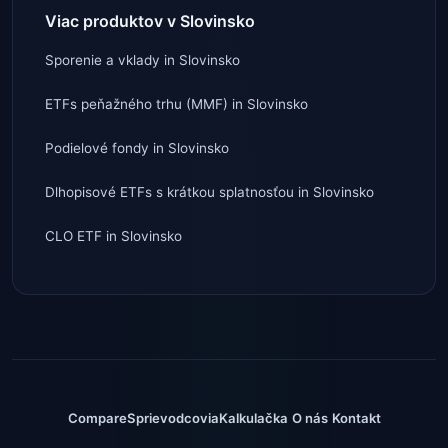
Viac produktov v Slovinsko
Sporenie a vklady
in
Slovinsko
ETFs peňažného trhu (MMF)
in
Slovinsko
Podielové fondy
in
Slovinsko
Dlhopisové ETFs s krátkou splatnosťou
in
Slovinsko
CLO ETF
in
Slovinsko
Compare
Sprievodcovia
Kalkulačka
O nás
Kontakt