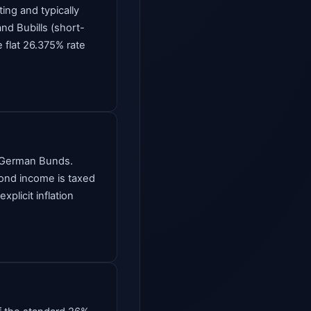
ng and typically
nd Bubills (short-
e flat 26.375% rate
e German Bunds.
Bond income is taxed
plicit inflation