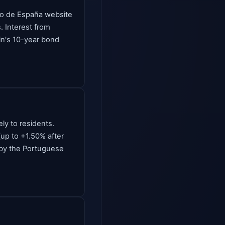
nco de España website
. Interest from
in's 10-year bond
ely to residents.
(up to +1.50% after
 by the Portuguese