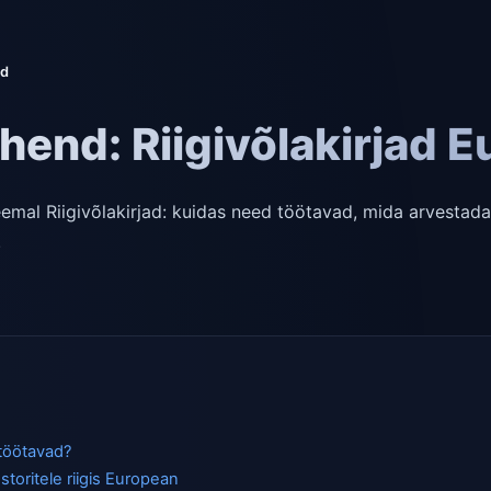
ad
uhend: Riigivõlakirjad 
mal Riigivõlakirjad: kuidas need töötavad, mida arvestada 
.
?
 töötavad?
storitele riigis European