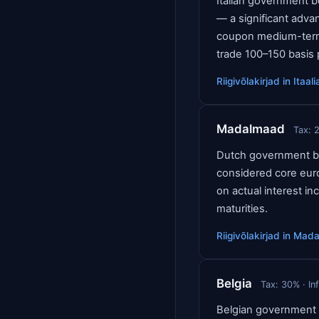
Italian government b
— a significant advan
coupon medium-term), 
trade 100–150 basis 
Riigivõlakirjad
in
Itaali
Madalmaad
Tax:
Dutch government bo
considered core euro
on actual interest 
maturities.
Riigivõlakirjad
in
Mada
Belgia
Tax:
30
% · In
Belgian government b