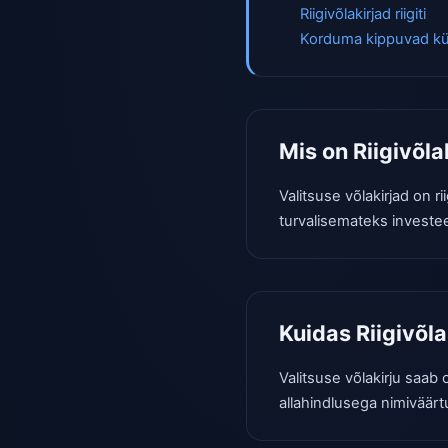
Riigivõlakirjad riigiti
Korduma kippuvad k
Mis on Riigivõla
Valitsuse võlakirjad on r
turvalisemateks investeer
Kuidas Riigivõl
Valitsuse võlakirju saab 
allahindlusega nimiväärt