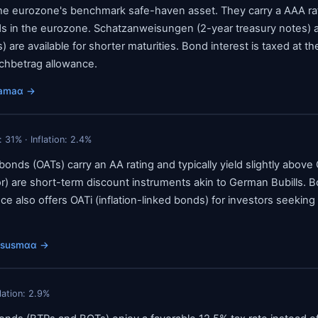
e eurozone's benchmark safe-haven asset. They carry a AAA rati
lds in the eurozone. Schatzanweisungen (2-year treasury notes) a
 are available for shorter maturities. Bond interest is taxed at th
schbetrag allowance.
amaα
→
:
31
% · Inflation:
2.4
%
nds (OATs) carry an AA rating and typically yield slightly abov
) are short-term discount instruments akin to German Bubills. 
e also offers OATi (inflation-linked bonds) for investors seeking ex
tsusmαα
→
flation:
2.9
%