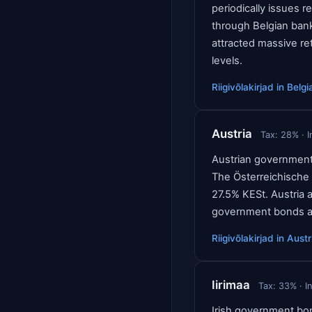
periodically issues r
through Belgian bank
attracted massive re
levels.
Riigivõlakirjad
in
Belgi
Austria
Tax:
28
% · I
Austrian government
The Österreichische
27.5% KESt. Austria a
government bonds ar
Riigivõlakirjad
in
Austr
Iirimaa
Tax:
33
% · I
Irish government bon