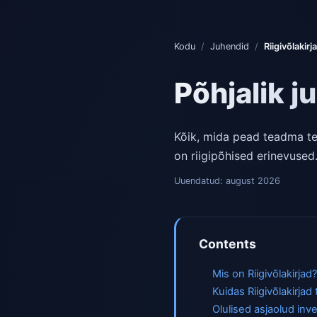
Kodu
/
Juhendid
/
Riigivõlakirj
Põhjalik j
Kõik, mida pead teadma tee
on riigipõhised erinevused
Uuendatud:
august 2026
Contents
Mis on Riigivõlakirjad
Kuidas Riigivõlakirjad
Olulised asjaolud inve