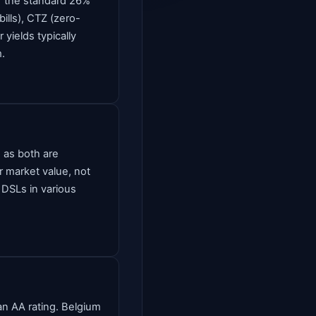
f the standard 26%
ills), CTZ (zero-
 yields typically
.
 as both are
 market value, not
DSLs in various
an AA rating. Belgium