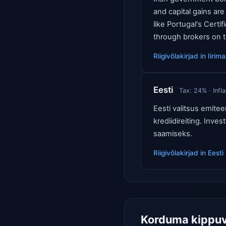
and capital gains ar
like Portugal's Cert
through brokers on 
Riigivõlakirjad
in
Iirim
Eesti
Tax:
24
% · Infl
Eesti valitsus emitee
krediidireiting. Inve
saamiseks.
Riigivõlakirjad
in
Eesti
Korduma kippu