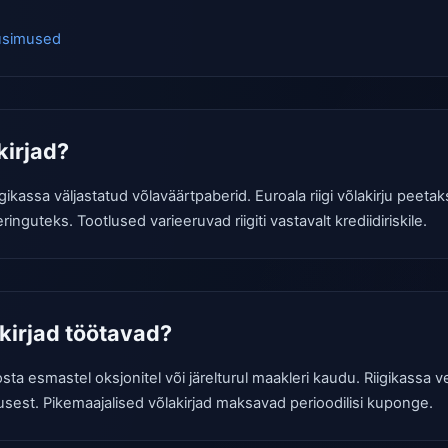
üsimused
kirjad?
iigikassa väljastatud võlaväärtpaberid. Euroala riigi võlakirju peet
inguteks. Tootlused varieeruvad riigiti vastavalt krediidiriskile.
akirjad töötavad?
osta esmastel oksjonitel või järelturul maakleri kaudu. Riigikassa
usest. Pikemaajalised võlakirjad maksavad perioodilisi kuponge.