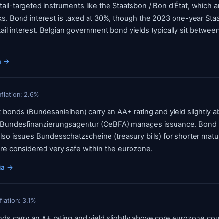
etail-targeted instruments like the Staatsbon / Bon d'État, which a
s. Bond interest is taxed at 30%, though the 2023 one-year Sta
tail interest. Belgian government bond yields typically sit betw
a
→
nflation:
2.6
%
 bonds (Bundesanleihen) carry an AA+ rating and yield slightly
 Bundesfinanzierungsagentur (OeBFA) manages issuance. Bond in
lso issues Bundesschatzscheine (treasury bills) for shorter matur
e considered very safe within the eurozone.
ia
→
nflation:
3.1
%
ds carry an A+ rating and yield slightly above core eurozone cou