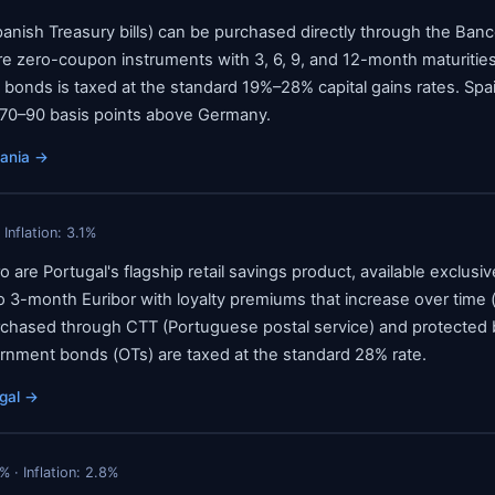
panish Treasury bills) can be purchased directly through the Ba
re zero-coupon instruments with 3, 6, 9, and 12-month maturities
onds is taxed at the standard 19%–28% capital gains rates. Spa
es 70–90 basis points above Germany.
ania
→
 Inflation:
3.1
%
o are Portugal's flagship retail savings product, available exclusiv
to 3-month Euribor with loyalty premiums that increase over time 
urchased through CTT (Portuguese postal service) and protected
rnment bonds (OTs) are taxed at the standard 28% rate.
gal
→
% · Inflation:
2.8
%