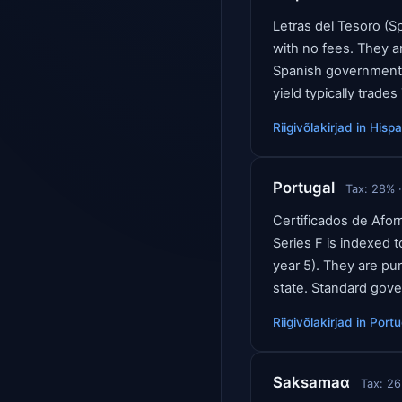
Letras del Tesoro (S
with no fees. They a
Spanish government b
yield typically trad
Riigivõlakirjad
in
Hispa
Portugal
Tax:
28
% ·
Certificados de Aforr
Series F is indexed 
year 5). They are p
state. Standard gove
Riigivõlakirjad
in
Portu
Saksamaα
Tax:
26