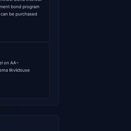
ernment bond program
ds can be purchased
del on AA−
rema likviidsuse