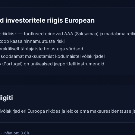
d investoritele riigis European
 krediidirisk — tootlused erinevad AAA (Saksamaa) ja madalama reit
oob kaasa hinnamuutuste riski
praktiliselt tähtajaliste hoiustega võrdsed
 soodsamat maksustamist kodumaistel võlakirjadel
 (Portugal) on unikaalsed jaeportfelli instrumendid
igiti
ivõlakirjad eri Euroopa riikides ja leidke oma maksuresidentsuse j
 · Inflation:
3.8
%