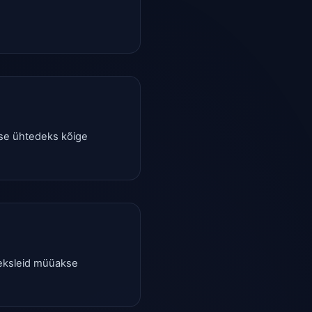
akse ühtedeks kõige
 veksleid müüakse