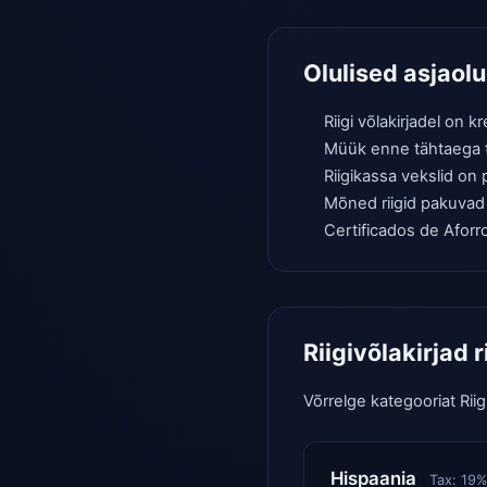
Olulised asjaolu
Riigi võlakirjadel on
Müük enne tähtaega t
Riigikassa vekslid on 
Mõned riigid pakuvad
Certificados de Aforro
Riigivõlakirjad ri
Võrrelge kategooriat Riig
Hispaania
Tax:
19
%