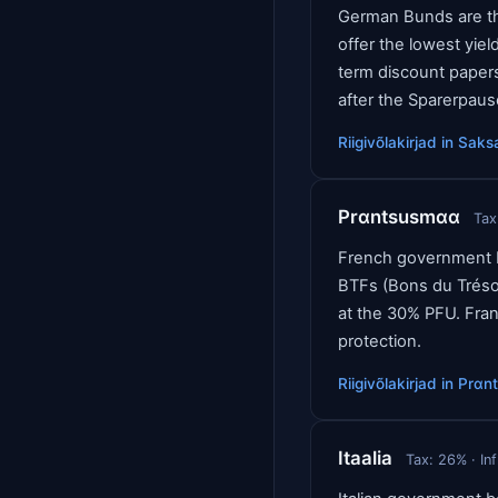
German Bunds are th
offer the lowest yie
term discount papers)
after the Sparerpau
Riigivõlakirjad
in
Saks
Prαntsusmαα
Tax
French government bo
BTFs (Bons du Trésor
at the 30% PFU. Franc
protection.
Riigivõlakirjad
in
Prαn
Itaalia
Tax:
26
% · In