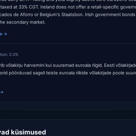
e taxed at 33% CGT. Ireland does not offer a retail-specific gov
ificados de Aforro or Belgium's Staatsbon. Irish government bon
the secondary market.
aa
→
ation:
2.0
%
rib võlakirju harvemini kui suuremad euroala riigid. Eesti võlakirja
storid pöörduvad sageli teiste euroala riikide võlakirjade poole suu
→
vad küsimused