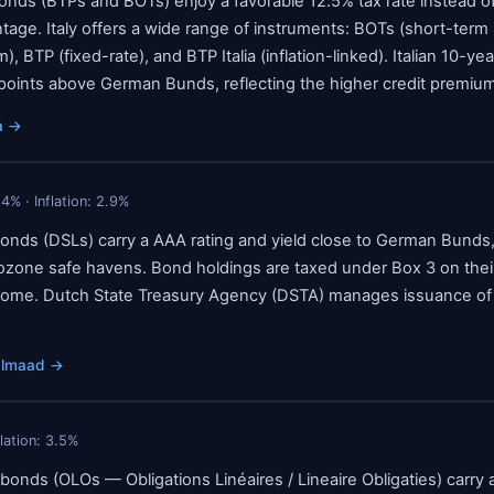
onds (BTPs and BOTs) enjoy a favorable 12.5% tax rate instead o
tage. Italy offers a wide range of instruments: BOTs (short-term b
BTP (fixed-rate), and BTP Italia (inflation-linked). Italian 10-year
points above German Bunds, reflecting the higher credit premium
a
→
24
% · Inflation:
2.9
%
nds (DSLs) carry a AAA rating and yield close to German Bunds,
zone safe havens. Bond holdings are taxed under Box 3 on their
income. Dutch State Treasury Agency (DSTA) manages issuance of 
lmaad
→
flation:
3.5
%
onds (OLOs — Obligations Linéaires / Lineaire Obligaties) carry 