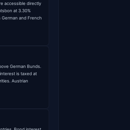
re accessible directly
atsbon at 3.30%
een German and French
 above German Bunds.
terest is taxed at
ities. Austrian
ntries. Bond interest