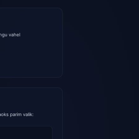
ingu vahel
aoks parim valik: