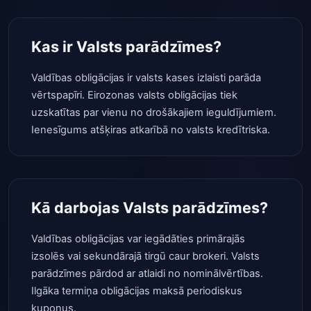
Kas ir Valsts parādzīmes?
Valdības obligācijas ir valsts kases izlaisti parāda
vērtspapīri. Eirozonas valsts obligācijas tiek
uzskatītas par vienu no drošākajiem ieguldījumiem.
Ienesīgums atšķiras atkarībā no valsts kredītriska.
Kā darbojas Valsts parādzīmes?
Valdības obligācijas var iegādāties primārajās
izsolēs vai sekundārajā tirgū caur brokeri. Valsts
parādzīmes pārdod ar atlaidi no nominālvērtības.
Ilgāka termiņa obligācijas maksā periodiskus
kuponus.