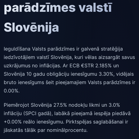
parādzīmes valstī
Slovēnija
Ieguldīšana Valsts parādzīmes ir galvenā stratēģija
iedzīvotājiem valstī Slovēnija, kuri vēlas aizsargāt savus
uzkrājumus no inflācijas. Ar ECB €STR 2.185% un
Slovēnija 10 gadu obligāciju ienesīgumu 3.30%, vidējais
bruto ienesīgums šeit pieejamajiem Valsts parādzīmes ir
0.00%.
Piemērojot Slovēnija 27.5% nodokļu likmi un 3.0%
inflāciju (SPCI gadā), labākā pieejamā iespēja piedāvā
+0.00% reālo ienesīgumu. Pirktspējas saglabāšanai ir
jāskatās tālāk par nominālprocentu.