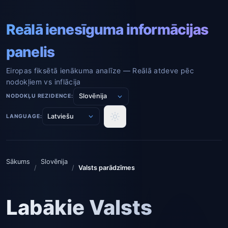
Reālā ienesīguma informācijas
panelis
Eiropas fiksētā ienākuma analīze — Reālā atdeve pēc
nodokļiem vs inflācija
NODOKĻU REZIDENCE:
LANGUAGE:
Sākums
Slovēnija
/
/
Valsts parādzīmes
Labākie Valsts