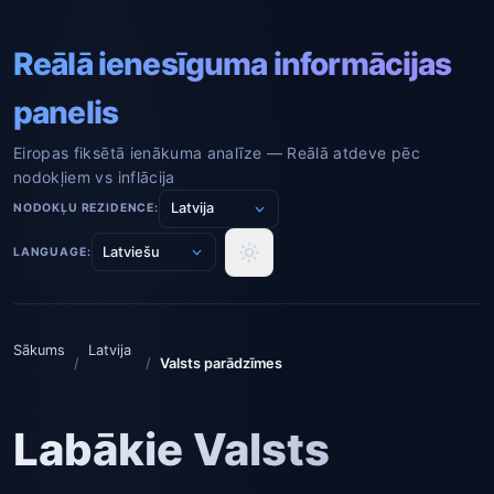
Reālā ienesīguma informācijas
panelis
Eiropas fiksētā ienākuma analīze — Reālā atdeve pēc
nodokļiem vs inflācija
NODOKĻU REZIDENCE:
LANGUAGE:
Sākums
Latvija
/
/
Valsts parādzīmes
Labākie Valsts