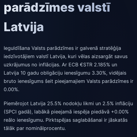
parādzīmes valstī
Latvija
Ieguldīšana Valsts parādzīmes ir galvenā stratēģija
iedzīvotājiem valstī Latvija, kuri vēlas aizsargāt savus
uzkrājumus no inflācijas. Ar ECB €STR 2.185% un
Latvija 10 gadu obligāciju ienesīgumu 3.30%, vidējais
bruto ienesīgums šeit pieejamajiem Valsts parādzīmes ir
0.00%.
Piemērojot Latvija 25.5% nodokļu likmi un 2.5% inflāciju
(SPCI gadā), labākā pieejamā iespēja piedāvā +0.00%
reālo ienesīgumu. Pirktspējas saglabāšanai ir jāskatās
tālāk par nominālprocentu.