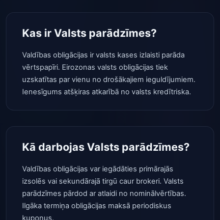
Kas ir Valsts parādzīmes?
Valdības obligācijas ir valsts kases izlaisti parāda
vērtspapīri. Eirozonas valsts obligācijas tiek
uzskatītas par vienu no drošākajiem ieguldījumiem.
Ienesīgums atšķiras atkarībā no valsts kredītriska.
Kā darbojas Valsts parādzīmes?
Valdības obligācijas var iegādāties primārajās
izsolēs vai sekundārajā tirgū caur brokeri. Valsts
parādzīmes pārdod ar atlaidi no nominālvērtības.
Ilgāka termiņa obligācijas maksā periodiskus
kuponus.