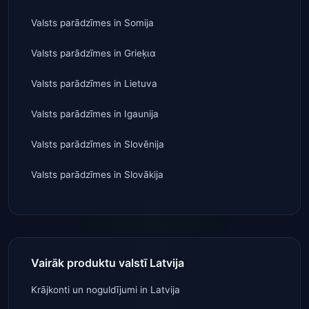
Valsts parādzīmes
in
Somija
Valsts parādzīmes
in
Grieķια
Valsts parādzīmes
in
Lietuva
Valsts parādzīmes
in
Igaunija
Valsts parādzīmes
in
Slovēnija
Valsts parādzīmes
in
Slovākija
Vairāk produktu valstī Latvija
Krājkonti un noguldījumi
in
Latvija