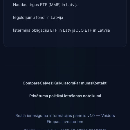
Naudas tirgus ETF (MMF)
in
Latvija
Ieguldījumu fondi
in
Latvija
Īstermiņa obligāciju ETF
in
Latvija
CLO ETF
in
Latvija
Compare
Ceļveži
Kalkulators
Par mums
Kontakti
Privātuma politika
Lietošanas noteikumi
Reālā ienesīguma informācijas panelis v1.0 — Veidots
Eiropas investoriem