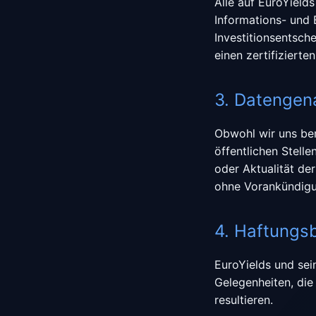
Alle auf EuroYield
Informations- und 
Investitionsentsch
einen zertifizierte
3. Datengen
Obwohl wir uns bem
öffentlichen Stelle
oder Aktualität de
ohne Vorankündigu
4. Haftungs
EuroYields und sein
Gelegenheiten, di
resultieren.