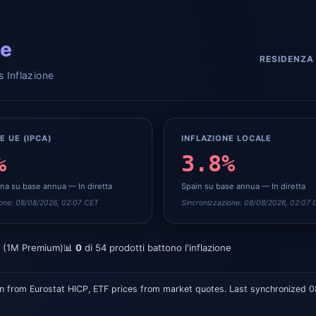
le
RESIDENZA 
s Inflazione
E UE (IPCA)
INFLAZIONE LOCALE
%
3.8%
na su base annua — In diretta
Spain
su base annua — In diretta
ione: 08/08/2026, 02:07 CET
Sincronizzazione: 08/08/2026, 02:07
t (1M Premium)
📊
0
di
54
prodotti battono l'inflazione
on from Eurostat HICP, ETF prices from market quotes. Last synchronized
0