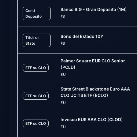
Banco BiG - Gran Depósito (1M)
Conti
Deposito
ES
Bono del Estado 10Y
Titoli di
Stato
ES
Palmer Square EUR CLO Senior
(PCLD)
ETF su CLO
EU
State Street Blackstone Euro AAA
CLO UCITS ETF (ECLO)
ETF su CLO
EU
Invesco EUR AAA CLO (CLOD)
ETF su CLO
EU