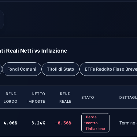
 Reali Netti vs Inflazione
Fondi Comuni
Titoli di Stato
ETFs Reddito Fisso Brev
REND.
NETTO
REND.
STATO
DETTAGL
LORDO
IMPOSTE
REALE
Perde
Termine 
4.00
%
3.24
%
-0.56
%
contro
l'Inflazione