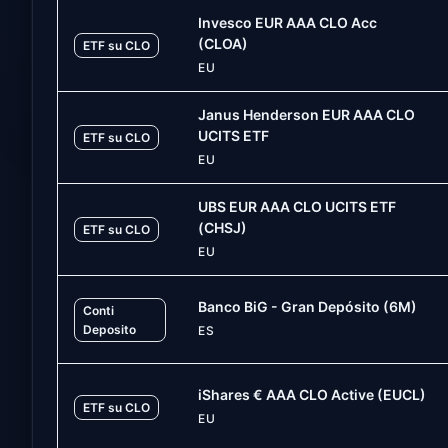
Invesco EUR AAA CLO Acc
(CLOA)
ETF su CLO
EU
Janus Henderson EUR AAA CLO
UCITS ETF
ETF su CLO
EU
UBS EUR AAA CLO UCITS ETF
(CHSJ)
ETF su CLO
EU
Banco BiG - Gran Depósito (6M)
Conti
Deposito
ES
iShares € AAA CLO Active (EUCL)
ETF su CLO
EU