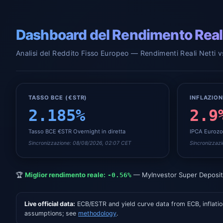
Dashboard del Rendimento Rea
Analisi del Reddito Fisso Europeo — Rendimenti Reali Netti v
TASSO BCE (€STR)
INFLAZION
2.185%
2.9
Tasso BCE €STR Overnight in diretta
IPCA Eurozo
Sincronizzazione: 08/08/2026, 02:07 CET
Sincronizzaz
🏆
Miglior rendimento reale:
—
MyInvestor Super Deposi
-0.56
%
Live official data
:
ECB/ESTR and yield curve data from ECB, inflati
assumptions; see
methodology
.