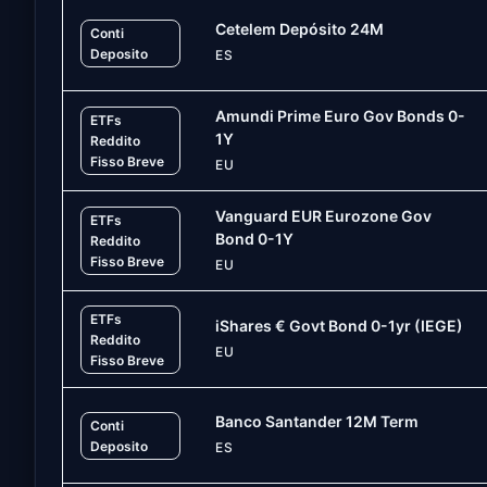
Cetelem Depósito 24M
Conti
Deposito
ES
Amundi Prime Euro Gov Bonds 0-
ETFs
1Y
Reddito
Fisso Breve
EU
Vanguard EUR Eurozone Gov
ETFs
Bond 0-1Y
Reddito
Fisso Breve
EU
ETFs
iShares € Govt Bond 0-1yr (IEGE)
Reddito
EU
Fisso Breve
Banco Santander 12M Term
Conti
Deposito
ES