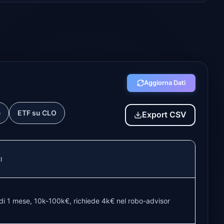
Aggiorna Dati
e
ETF su CLO
Export CSV
I
di 1 mese, 10k-100k€, richiede 4k€ nel robo-advisor