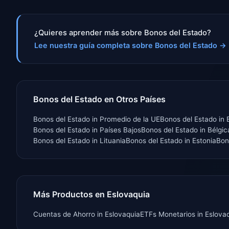
¿Quieres aprender más sobre Bonos del Estado?
Lee nuestra guía completa sobre Bonos del Estado
→
Bonos del Estado en Otros Países
Bonos del Estado
in
Promedio de la UE
Bonos del Estado
in
Bonos del Estado
in
Países Bajos
Bonos del Estado
in
Bélgic
Bonos del Estado
in
Lituania
Bonos del Estado
in
Estonia
Bon
Más Productos en Eslovaquia
Cuentas de Ahorro
in
Eslovaquia
ETFs Monetarios
in
Eslova