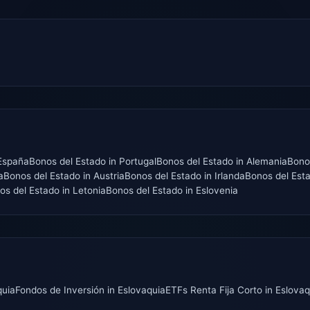
España
Bonos del Estado
in
Portugal
Bonos del Estado
in
Alemania
Bono
a
Bonos del Estado
in
Austria
Bonos del Estado
in
Irlanda
Bonos del Est
os del Estado
in
Letonia
Bonos del Estado
in
Eslovenia
quia
Fondos de Inversión
in
Eslovaquia
ETFs Renta Fija Corto
in
Eslovaq