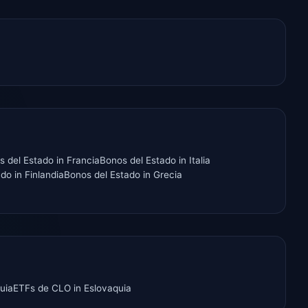
s del Estado
in
Francia
Bonos del Estado
in
Italia
ado
in
Finlandia
Bonos del Estado
in
Grecia
uia
ETFs de CLO
in
Eslovaquia