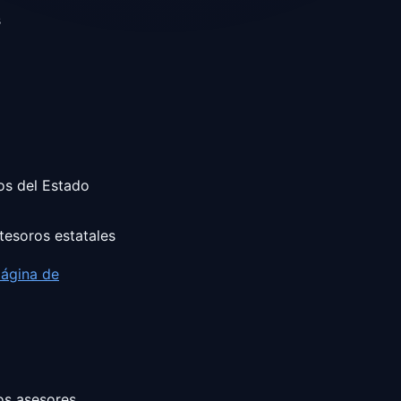
s
os del Estado
tesoros estatales
ágina de
os asesores