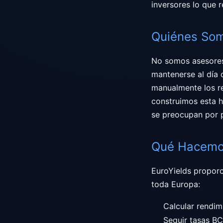
inversores lo que 
Quiénes So
No somos asesores 
mantenerse al día 
manualmente los re
construimos esta 
se preocupan por p
Qué Hacem
EuroYields proporc
toda Europa:
Calcular rendim
Seguir tasas BC