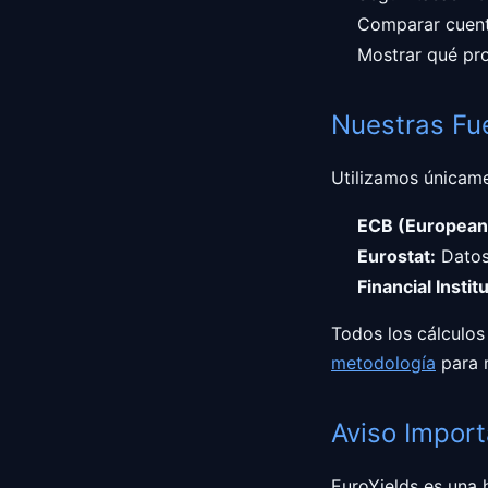
Comparar cuent
Mostrar qué pro
Nuestras Fu
Utilizamos únicame
ECB (European 
Eurostat:
Datos
Financial Instit
Todos los cálculos
metodología
para 
Aviso Impor
EuroYields es una 