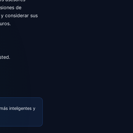
isiones de
 y considerar sus
uros.
sted.
ás inteligentes y