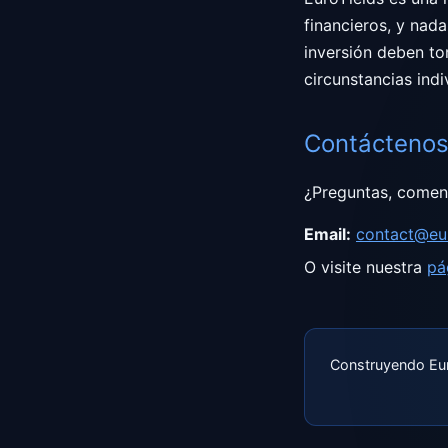
financieros, y nada
inversión deben to
circunstancias indi
Contácteno
¿Preguntas, coment
Email
:
contact@eu
O visite nuestra
pá
Construyendo Eur