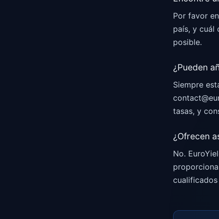
Por favor e
país, y cuál
posible.
¿Pueden añ
Siempre est
contact@euro
tasas, y con
¿Ofrecen a
No. EuroYie
proporciona
cualificados