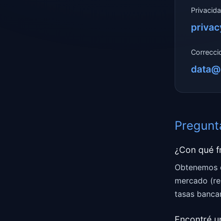
Privacid
priva
Correcci
data@
Pregun
¿Con qué f
Obtenemos d
mercado (re
tasas bancar
Encontré u