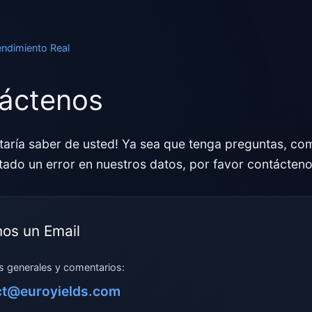
endimiento Real
áctenos
taría saber de usted! Ya sea que tenga preguntas, co
tado un error en nuestros datos, por favor contácteno
nos un Email
s generales y comentarios:
ct@euroyields.com