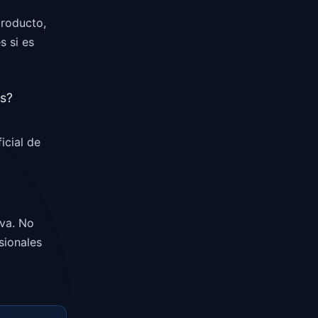
producto,
s si es
es?
icial de
va. No
sionales