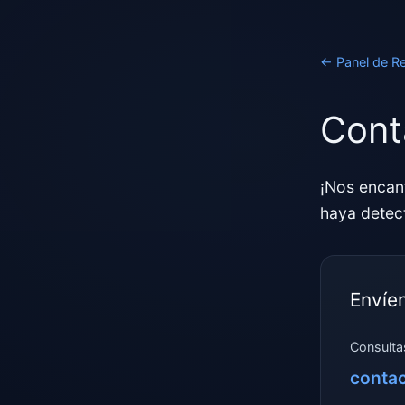
←
Panel de R
Cont
¡Nos encan
haya detec
Envíe
Consulta
conta