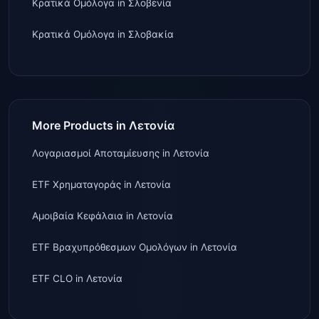
Κρατικά Ομόλογα
in
Σλοβενία
Κρατικά Ομόλογα
in
Σλοβακία
More Products in Λετονία
Λογαριασμοί Αποταμίευσης
in
Λετονία
ETF Χρηματαγοράς
in
Λετονία
Αμοιβαία Κεφάλαια
in
Λετονία
ETF Βραχυπρόθεσμων Ομολόγων
in
Λετονία
ETF CLO
in
Λετονία